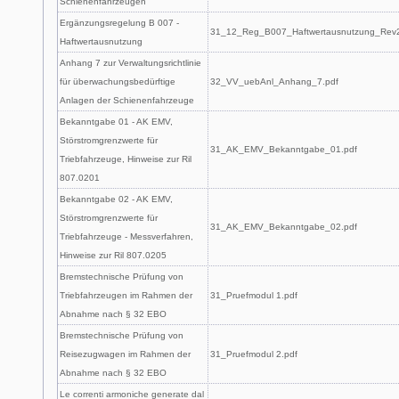
Schienenfahrzeugen
Ergänzungsregelung B 007 -
31_12_Reg_B007_Haftwertausnutzung_Rev2
Haftwertausnutzung
Anhang 7 zur Verwaltungsrichtlinie
für überwachungsbedürftige
32_VV_uebAnl_Anhang_7.pdf
Anlagen der Schienenfahrzeuge
Bekanntgabe 01 - AK EMV,
Störstromgrenzwerte für
31_AK_EMV_Bekanntgabe_01.pdf
Triebfahrzeuge, Hinweise zur Ril
807.0201
Bekanntgabe 02 - AK EMV,
Störstromgrenzwerte für
31_AK_EMV_Bekanntgabe_02.pdf
Triebfahrzeuge - Messverfahren,
Hinweise zur Ril 807.0205
Bremstechnische Prüfung von
Triebfahrzeugen im Rahmen der
31_Pruefmodul 1.pdf
Abnahme nach § 32 EBO
Bremstechnische Prüfung von
Reisezugwagen im Rahmen der
31_Pruefmodul 2.pdf
Abnahme nach § 32 EBO
Le correnti armoniche generate dal