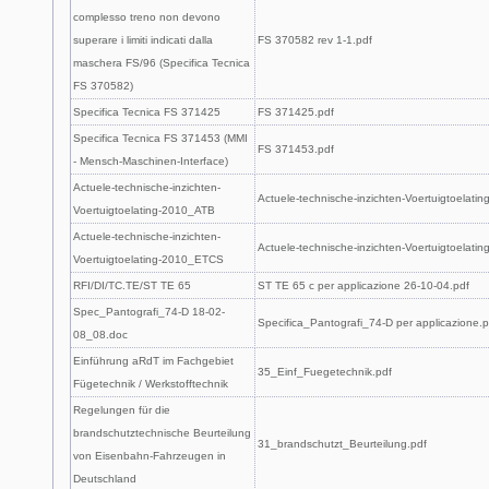
complesso treno non devono
superare i limiti indicati dalla
FS 370582 rev 1-1.pdf
maschera FS/96 (Specifica Tecnica
FS 370582)
Specifica Tecnica FS 371425
FS 371425.pdf
Specifica Tecnica FS 371453 (MMI
FS 371453.pdf
- Mensch-Maschinen-Interface)
Actuele-technische-inzichten-
Actuele-technische-inzichten-Voertuigtoelati
Voertuigtoelating-2010_ATB
Actuele-technische-inzichten-
Actuele-technische-inzichten-Voertuigtoelat
Voertuigtoelating-2010_ETCS
RFI/DI/TC.TE/ST TE 65
ST TE 65 c per applicazione 26-10-04.pdf
Spec_Pantografi_74-D 18-02-
Specifica_Pantografi_74-D per applicazione.p
08_08.doc
Einführung aRdT im Fachgebiet
35_Einf_Fuegetechnik.pdf
Fügetechnik / Werkstofftechnik
Regelungen für die
brandschutztechnische Beurteilung
31_brandschutzt_Beurteilung.pdf
von Eisenbahn-Fahrzeugen in
Deutschland