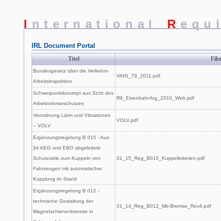
I
nternational
R
equ
IRL Document Portal
Titel
Fil
Bundesgesetz über die Verkehrs-
VAIG_79_2011.pdf
Arbeitsinspektion
Schwerpunktkonzept aus Sicht des
R9_Eisenbahnfzg_2010_Web.pdf
Arbeitnehmerschutzes
Verordnung Lärm und Vibrationen
VOLV.pdf
– VOLV
Ergänzungsregelung B 015 - Aus
§4 AEG und EBO abgeleitete
Schutzziele zum Kuppeln von
31_15_Reg_B015_Kuppelkriterien.pdf
Fahrzeugen mit automatischer
Kupplung im Stand
Ergänzungsregelung B 012 -
technische Gestaltung der
31_14_Reg_B012_Mb-Bremse_Rev4.pdf
Magnetschienenbremse in