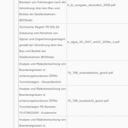
Bremsen von Fahrzeugen nach der
tr_br_ausgabe_dezember_2008.pdf
Verordnung über den Bau und
Betrieb der Straßenbahnen
(BOStrab)
Technische Regeln TR SIG ZA
Zulassung und Abnahme von
Signal- und Zugsicherungsanlagen
tr_sigza_05_2007_red12_2008s_1.pdf
gemäß der Verordnung über den
Bau und Betrieb der
Straßenbahnen (BOStrab)
Analyse und Risikobetrachtung von
Brandereignissen in
70_788_schlussbericht_gesch.pdf
schienengebundenen ÖPNV-
Tunnelanlagen - Gesamtbericht
Analyse und Risikobetrachtung von
Brandereignissen in
schienengebundenen ÖPNV-
70_788_kurzbericht_gesch.pdf
Tunnelanlagen FE-Nummer:
70.0788/2009/ - Kurzbericht
Analyse und Risikobetrachtung von
Brandereignissen in