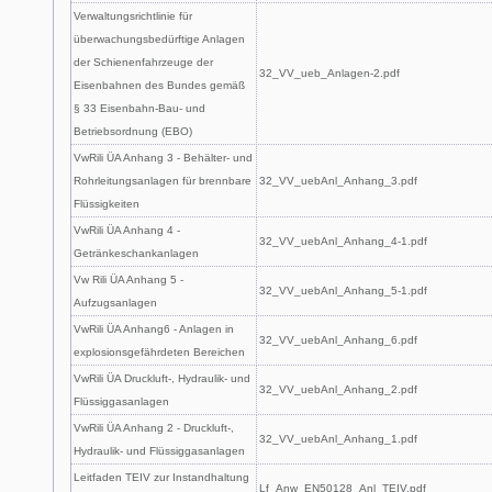
Verwaltungsrichtlinie für
überwachungsbedürftige Anlagen
der Schienenfahrzeuge der
32_VV_ueb_Anlagen-2.pdf
Eisenbahnen des Bundes gemäß
§ 33 Eisenbahn-Bau- und
Betriebsordnung (EBO)
VwRili ÜA Anhang 3 - Behälter- und
Rohrleitungsanlagen für brennbare
32_VV_uebAnl_Anhang_3.pdf
Flüssigkeiten
VwRili ÜA Anhang 4 -
32_VV_uebAnl_Anhang_4-1.pdf
Getränkeschankanlagen
Vw Rili ÜA Anhang 5 -
32_VV_uebAnl_Anhang_5-1.pdf
Aufzugsanlagen
VwRili ÜA Anhang6 - Anlagen in
32_VV_uebAnl_Anhang_6.pdf
explosionsgefährdeten Bereichen
VwRili ÜA Druckluft-, Hydraulik- und
32_VV_uebAnl_Anhang_2.pdf
Flüssiggasanlagen
VwRili ÜA Anhang 2 - Druckluft-,
32_VV_uebAnl_Anhang_1.pdf
Hydraulik- und Flüssiggasanlagen
Leitfaden TEIV zur Instandhaltung
Lf_Anw_EN50128_Anl_TEIV.pdf