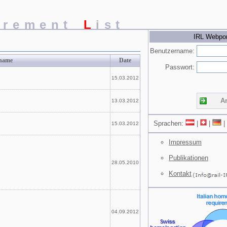
irement
L
ist
IRL Webpor
Benutzername:
ename
Date
Passwort:
15.03.2012
A
13.03.2012
Sprachen:
|
|
|
15.03.2012
Impressum
Publikationen
28.05.2010
Kontakt
04.09.2012