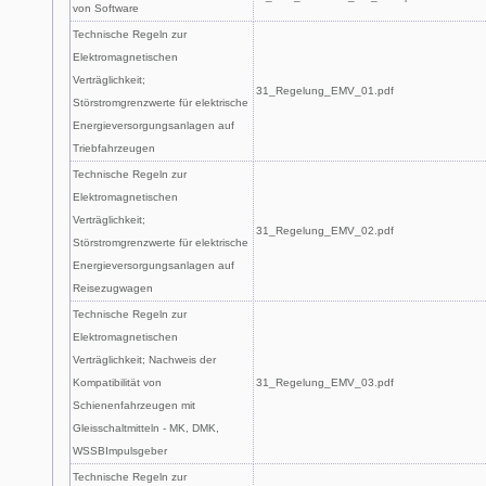
von Software
Technische Regeln zur
Elektromagnetischen
Verträglichkeit;
31_Regelung_EMV_01.pdf
Störstromgrenzwerte für elektrische
Energieversorgungsanlagen auf
Triebfahrzeugen
Technische Regeln zur
Elektromagnetischen
Verträglichkeit;
31_Regelung_EMV_02.pdf
Störstromgrenzwerte für elektrische
Energieversorgungsanlagen auf
Reisezugwagen
Technische Regeln zur
Elektromagnetischen
Verträglichkeit; Nachweis der
Kompatibilität von
31_Regelung_EMV_03.pdf
Schienenfahrzeugen mit
Gleisschaltmitteln - MK, DMK,
WSSBImpulsgeber
Technische Regeln zur