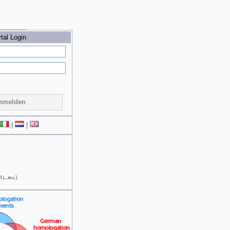
tal Login
nmelden
|
|