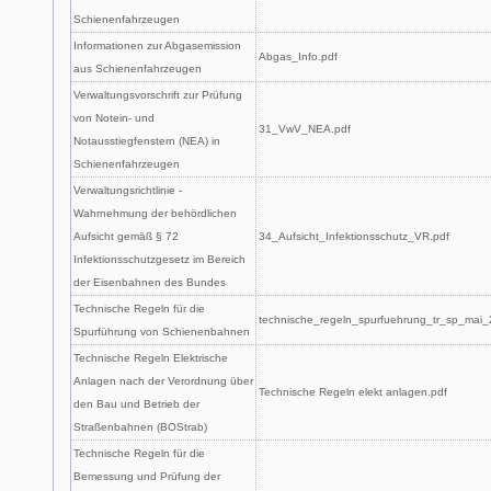
Schienenfahrzeugen
Informationen zur Abgasemission
Abgas_Info.pdf
aus Schienenfahrzeugen
Verwaltungsvorschrift zur Prüfung
von Notein- und
31_VwV_NEA.pdf
Notausstiegfenstern (NEA) in
Schienenfahrzeugen
Verwaltungsrichtlinie -
Wahrnehmung der behördlichen
Aufsicht gemäß § 72
34_Aufsicht_Infektionsschutz_VR.pdf
Infektionsschutzgesetz im Bereich
der Eisenbahnen des Bundes
Technische Regeln für die
technische_regeln_spurfuehrung_tr_sp_mai_
Spurführung von Schienenbahnen
Technische Regeln Elektrische
Anlagen nach der Verordnung über
Technische Regeln elekt anlagen.pdf
den Bau und Betrieb der
Straßenbahnen (BOStrab)
Technische Regeln für die
Bemessung und Prüfung der