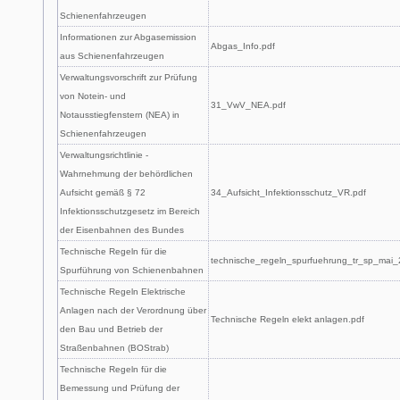
Schienenfahrzeugen
Informationen zur Abgasemission
Abgas_Info.pdf
aus Schienenfahrzeugen
Verwaltungsvorschrift zur Prüfung
von Notein- und
31_VwV_NEA.pdf
Notausstiegfenstern (NEA) in
Schienenfahrzeugen
Verwaltungsrichtlinie -
Wahrnehmung der behördlichen
Aufsicht gemäß § 72
34_Aufsicht_Infektionsschutz_VR.pdf
Infektionsschutzgesetz im Bereich
der Eisenbahnen des Bundes
Technische Regeln für die
technische_regeln_spurfuehrung_tr_sp_mai_
Spurführung von Schienenbahnen
Technische Regeln Elektrische
Anlagen nach der Verordnung über
Technische Regeln elekt anlagen.pdf
den Bau und Betrieb der
Straßenbahnen (BOStrab)
Technische Regeln für die
Bemessung und Prüfung der