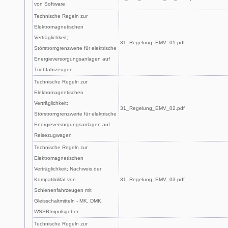
von Software
Technische Regeln zur
Elektromagnetischen
Verträglichkeit;
31_Regelung_EMV_01.pdf
Störstromgrenzwerte für elektrische
Energieversorgungsanlagen auf
Triebfahrzeugen
Technische Regeln zur
Elektromagnetischen
Verträglichkeit;
31_Regelung_EMV_02.pdf
Störstromgrenzwerte für elektrische
Energieversorgungsanlagen auf
Reisezugwagen
Technische Regeln zur
Elektromagnetischen
Verträglichkeit; Nachweis der
Kompatibilität von
31_Regelung_EMV_03.pdf
Schienenfahrzeugen mit
Gleisschaltmitteln - MK, DMK,
WSSBImpulsgeber
Technische Regeln zur