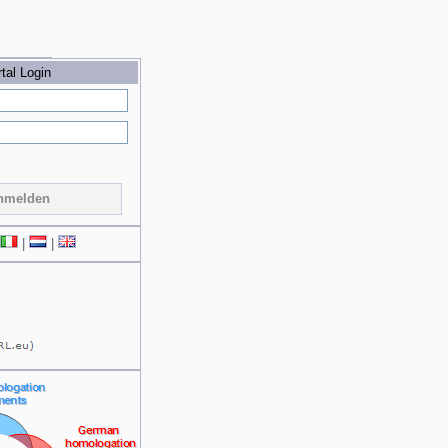
tal Login
nmelden
|
|