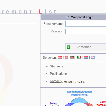
irement
L
ist
IRL Webportal Login
Benutzername:
Passwort:
Anmelden
Sprachen:
|
|
|
|
|
Startseite
Publikationen
Kontakt