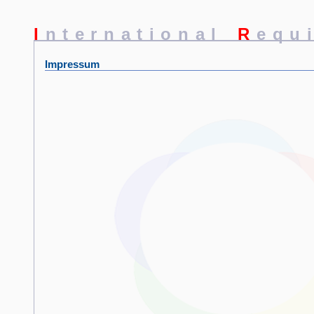
I
nternational
R
equ
Impressum