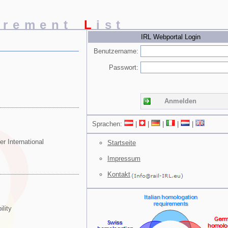
irement
L
ist
IRL Webportal Login
Benutzername:
Passwort:
Anmelden
Sprachen:
|
|
|
|
|
r International
Startseite
Impressum
Kontakt
ility